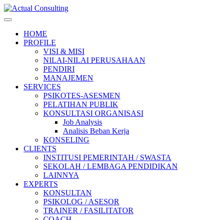
Skip
to
Human Resource Consultant
content
Actual Consulting
HOME
PROFILE
VISI & MISI
NILAI-NILAI PERUSAHAAN
PENDIRI
MANAJEMEN
SERVICES
PSIKOTES-ASESMEN
PELATIHAN PUBLIK
KONSULTASI ORGANISASI
Job Analysis
Analisis Beban Kerja
KONSELING
CLIENTS
INSTITUSI PEMERINTAH / SWASTA
SEKOLAH / LEMBAGA PENDIDIKAN
LAINNYA
EXPERTS
KONSULTAN
PSIKOLOG / ASESOR
TRAINER / FASILITATOR
COACH