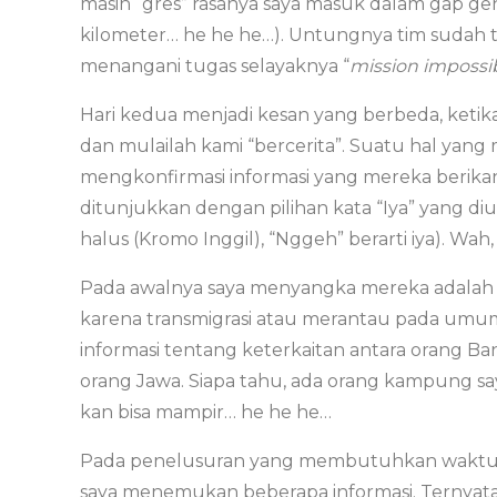
masih “gres” rasanya saya masuk dalam gap g
kilometer… he he he…). Untungnya tim sudah t
menangani tugas selayaknya “
mission impossi
Hari kedua menjadi kesan yang berbeda, ketik
dan mulailah kami “bercerita”. Suatu hal yang
mengkonfirmasi informasi yang mereka berikan
ditunjukkan dengan pilihan kata “Iya” yang d
halus (Kromo Inggil), “Nggeh” berarti iya). Wah,
Pada awalnya saya menyangka mereka adalah o
karena transmigrasi atau merantau pada umu
informasi tentang keterkaitan antara orang B
orang Jawa. Siapa tahu, ada orang kampung say
kan bisa mampir… he he he…
Pada penelusuran yang membutuhkan waktu hi
saya menemukan beberapa informasi. Ternya