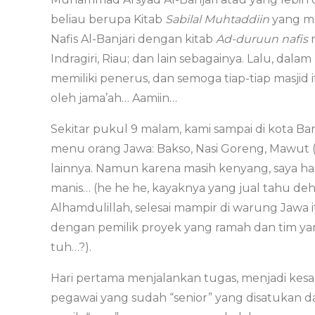
beliau berupa Kitab
Sabilal Muhtaddiin
yang m
Nafis Al-Banjari dengan kitab
Ad-duruun nafis
n
Indragiri, Riau; dan lain sebagainya. Lalu, dala
memiliki penerus, dan semoga tiap-tiap masji
oleh jama’ah… Aamiin…
Sekitar pukul 9 malam, kami sampai di kota Ba
menu orang Jawa: Bakso, Nasi Goreng, Mawut
lainnya. Namun karena masih kenyang, saya h
manis… (he he he, kayaknya yang jual tahu de
Alhamdulillah, selesai mampir di warung Jawa
dengan pemilik proyek yang ramah dan tim y
tuh…?).
Hari pertama menjalankan tugas, menjadi kes
pegawai yang sudah “senior” yang disatukan 