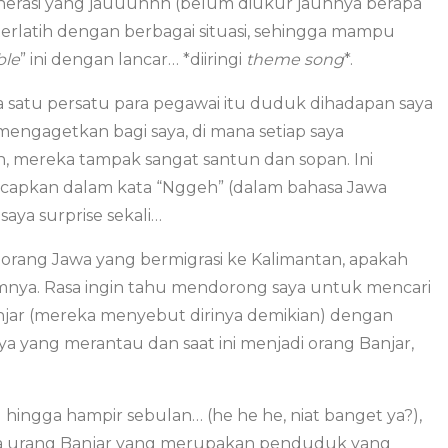
enerasi yang jauuuhhh (belum diukur jauhnya berapa
erlatih dengan berbagai situasi, sehingga mampu
ble
” ini dengan lancar… *diiringi
theme song
*.
a satu persatu para pegawai itu duduk dihadapan saya
 mengagetkan bagi saya, di mana setiap saya
, mereka tampak sangat santun dan sopan. Ini
iucapkan dalam kata “Nggeh” (dalam bahasa Jawa
 saya surprise sekali…
rang Jawa yang bermigrasi ke Kalimantan, apakah
mnya. Rasa ingin tahu mendorong saya untuk mencari
anjar (mereka menyebut dirinya demikian) dengan
a yang merantau dan saat ini menjadi orang Banjar,
ngga hampir sebulan… (he he he, niat banget ya?),
ta urang Banjar yang merupakan penduduk yang