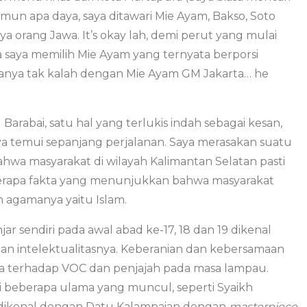
amun apa daya, saya ditawari Mie Ayam, Bakso, Soto
orang Jawa. It’s okay lah, demi perut yang mulai
a saya memilih Mie Ayam yang ternyata berporsi
sanya tak kalah dengan Mie Ayam GM Jakarta… he
arabai, satu hal yang terlukis indah sebagai kesan,
ya temui sepanjang perjalanan. Saya merasakan suatu
hwa masyarakat di wilayah Kalimantan Selatan pasti
berapa fakta yang menunjukkan bahwa masyarakat
n agamanya yaitu Islam.
ar sendiri pada awal abad ke-17, 18 dan 19 dikenal
 dan intelektualitasnya. Keberanian dan kebersamaan
a terhadap VOC dan penjajah pada masa lampau.
dari beberapa ulama yang muncul, seperti Syaikh
 dikenal dengan Datu Kalampaian dengan
masterpiece