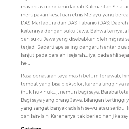
mayoritas mendiami daerah Kalimantan Selata
merupakan kesatuan etnis Melayu yang berc
DAS Martapura dan DAS Tabanio (DAS: Daerah Al
kaitannya dengan suku Jawa. Bahwa ternyata 
dan suku Jawa yang disebabkan oleh migrasi se
terjadi. Seperti apa saling pengaruh antar du
lanjut pada para ahli sejarah… iya, pada ahli
he…
Rasa penasaran saya masih belum terjawab, hing
tempat yang bisa dieksplor, karena tingginya
(huk huk huk…), namun bagi saya, Barabai tet
Bagi saya yang orang Jawa, bilangan terting
yang sangat banyak adalah sewu atau seribu.
dan lain-lain. Karenanya, tak berlebihan jika s
Catatan: