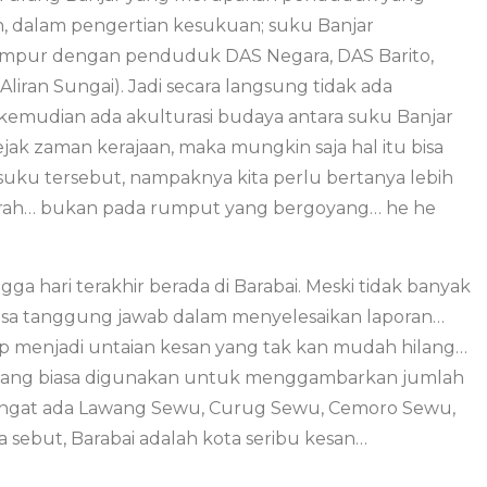
n, dalam pengertian kesukuan; suku Banjar
ampur dengan penduduk DAS Negara, DAS Barito,
iran Sungai). Jadi secara langsung tidak ada
kemudian ada akulturasi budaya antara suku Banjar
jak zaman kerajaan, maka mungkin saja hal itu bisa
a suku tersebut, nampaknya kita perlu bertanya lebih
 sejarah… bukan pada rumput yang bergoyang… he he
ga hari terakhir berada di Barabai. Meski tidak banyak
 rasa tanggung jawab dalam menyelesaikan laporan…
ap menjadi untaian kesan yang tak kan mudah hilang…
gi yang biasa digunakan untuk menggambarkan jumlah
 Ingat ada Lawang Sewu, Curug Sewu, Cemoro Sewu,
aya sebut, Barabai adalah kota seribu kesan…