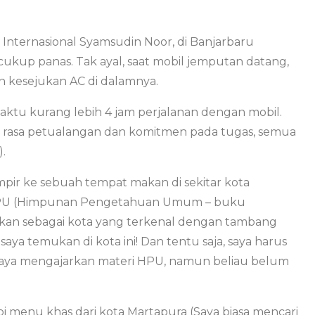
 Internasional Syamsudin Noor, di Banjarbaru
ukup panas. Tak ayal, saat mobil jemputan datang,
 kesejukan AC di dalamnya.
ktu kurang lebih 4 jam perjalanan dengan mobil.
 rasa petualangan dan komitmen pada tugas, semua
).
mampir ke sebuah tempat makan di sekitar kota
 HPU (Himpunan Pengetahuan Umum – buku
alkan sebagai kota yang terkenal dengan tambang
ya temukan di kota ini! Dan tentu saja, saya harus
u saya mengajarkan materi HPU, namun beliau belum
pi menu khas dari kota Martapura (Saya biasa mencari