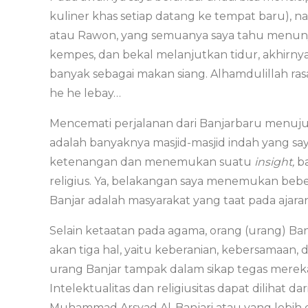
kuliner khas setiap datang ke tempat baru), n
atau Rawon, yang semuanya saya tahu menunya 
kempes, dan bekal melanjutkan tidur, akhirny
banyak sebagai makan siang. Alhamdulillah ra
he he lebay…
Mencemati perjalanan dari Banjarbaru menuju B
adalah banyaknya masjid-masjid indah yang sa
ketenangan dan menemukan suatu
insight,
ba
religius. Ya, belakangan saya menemukan be
Banjar adalah masyarakat yang taat pada ajara
Selain ketaatan pada agama, orang (urang) Banj
akan tiga hal, yaitu keberanian, kebersamaan,
urang Banjar tampak dalam sikap tegas merek
Intelektualitas dan religiusitas dapat dilihat 
Muhammad Arsyad Al-Banjari atau yang lebih