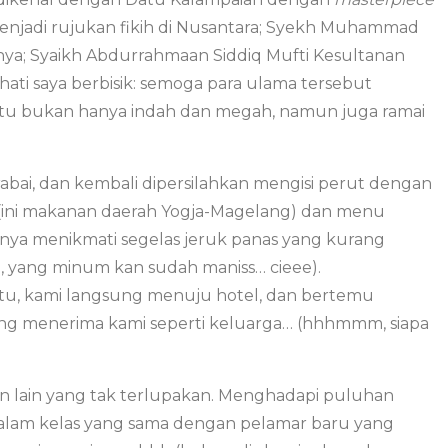
enjadi rujukan fikih di Nusantara; Syekh Muhammad
ya; Syaikh Abdurrahmaan Siddiq Mufti Kesultanan
m hati saya berbisik: semoga para ulama tersebut
d itu bukan hanya indah dan megah, namun juga ramai
rabai, dan kembali dipersilahkan mengisi perut dengan
 (ini makanan daerah Yogja-Magelang) dan menu
anya menikmati segelas jeruk panas yang kurang
h, yang minum kan sudah maniss… cieee).
 itu, kami langsung menuju hotel, dan bertemu
ang menerima kami seperti keluarga… (hhhmmm, siapa
an lain yang tak terlupakan. Menghadapi puluhan
dalam kelas yang sama dengan pelamar baru yang